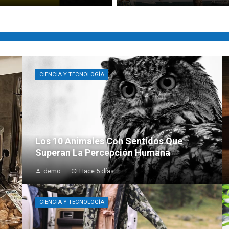
CIENCIA Y TECNOLOGÍA
Los 10 Animales Con Sentidos Que
Superan La Percepción Humana
demo
Hace 5 días
CIENCIA Y TECNOLOGÍA