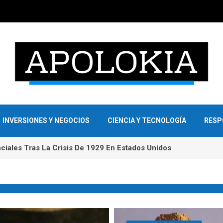
INVERSIONES Y NEGOCIOS
CIENCIA Y TECNOLOGÍA
RESP
En El Empleo Y Compras Responsables Como Pilares De La RSE 
iales Tras La Crisis De 1929 En Estados Unidos