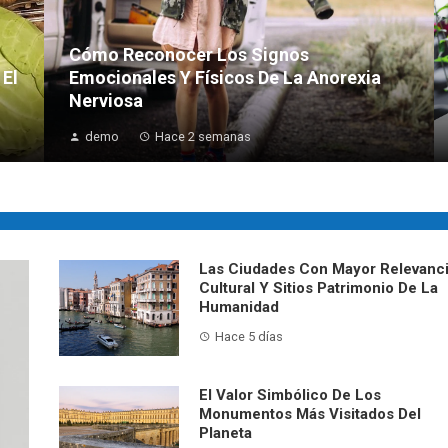
Cómo Reconocer Los Signos
 El
Emocionales Y Físicos De La Anorexia
Nerviosa
demo
Hace 2 semanas
Las Ciudades Con Mayor Relevanc
Cultural Y Sitios Patrimonio De La
Humanidad
Hace 5 días
El Valor Simbólico De Los
Monumentos Más Visitados Del
Planeta