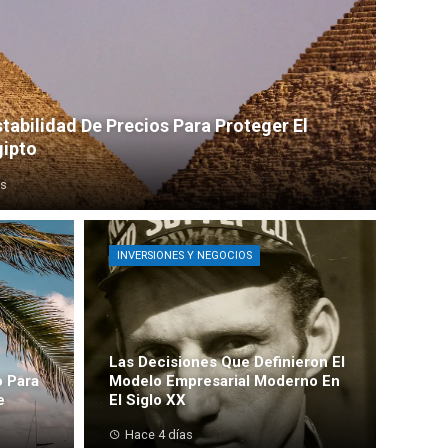
tabilidad De Precios Para Proteger El
gipto
as
INVERSIONES Y NEGOCIOS
Las Decisiones Que Definieron El
o Para
Modelo Empresarial Moderno En
e
El Siglo XX
Hace 4 días