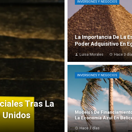
INVERSIONES Y NEGOCIOS
La Importancia De La Es
Poder Adquisitivo En E
Luisa Morales
Hace 3 dí
INVERSIONES Y NEGOCIOS
iales Tras La
Modelos De Financiamient
s Unidos
La Economía Azul En Belic
Hace 3 días