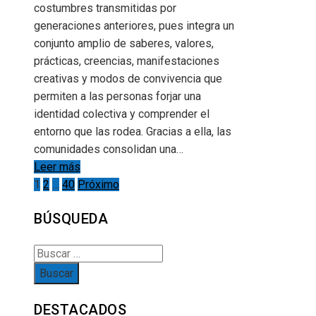
costumbres transmitidas por
generaciones anteriores, pues integra un
conjunto amplio de saberes, valores,
prácticas, creencias, manifestaciones
creativas y modos de convivencia que
permiten a las personas forjar una
identidad colectiva y comprender el
entorno que las rodea. Gracias a ella, las
comunidades consolidan una…
Leer más
Paginación
1
2
…
40
Próximo
de
BÚSQUEDA
entradas
Buscar:
DESTACADOS