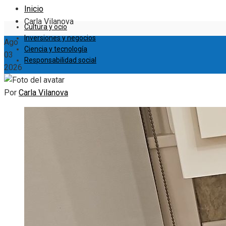
Inicio
Carla Vilanova
Cultura y ocio
Inversiones y negocios
Ago
Ciencia y tecnología
03
Responsabilidad social
2026
Por
Carla Vilanova