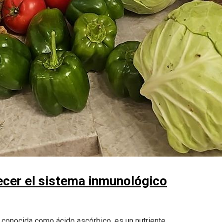
ecer el sistema inmunológico
 conocida como ácido ascórbico, es un nutriente