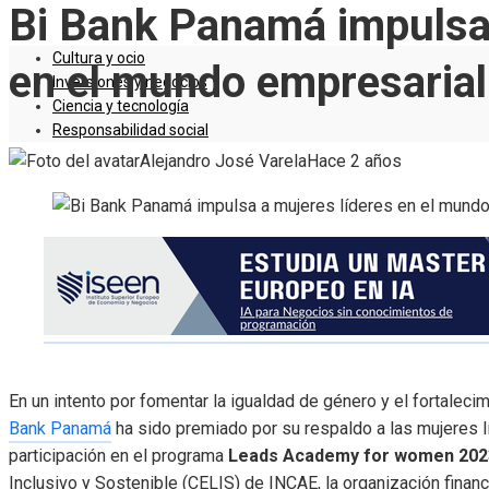
Bi Bank Panamá impulsa 
Cultura y ocio
en el mundo empresarial
Inversiones y negocios
Ciencia y tecnología
Responsabilidad social
Alejandro José Varela
Hace 2 años
En un intento por fomentar la
igualdad
de género y el fortaleci
Bank Panamá
ha sido premiado por su respaldo a las mujeres l
participación en el programa
Leads Academy for women 202
Inclusivo y Sostenible (CELIS) de INCAE, la organización finan