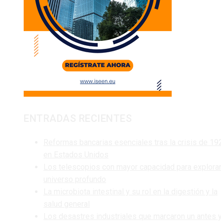
ENTRADAS RECIENTES
Reformas bancarias esenciales tras la crisis de 19
en Estados Unidos
Los telescopios con mayor capacidad para explorar
universo profundo
La microbiota intestinal y su rol en la digestión y la
salud general
Los desastres industriales que marcaron un antes 