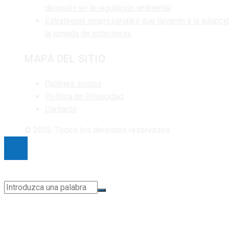
después en la regulación ambiental
Estrategias empresariales que llevaron a la adopci
la jornada de ocho horas
MAPA DEL SITIO
Quiénes somos
Política de Privacidad
Contacto
© 2026. Todos los derechos reservados.