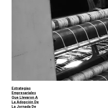
Estrategias
Empresariales
Que Llevaron A
La Adopción De
La Jornada De