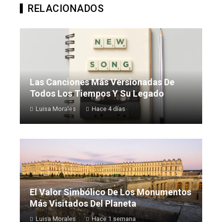
RELACIONADOS
Las Canciones Más Versionadas De
Todos Los Tiempos Y Su Legado
Luisa Morales
Hace 4 días
El Valor Simbólico De Los Monumentos
Más Visitados Del Planeta
Luisa Morales
Hace 1 semana