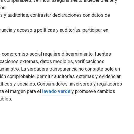
os comparables, verificar aseguramiento independiente y
ión.
os y auditorías; contrastar declaraciones con datos de
uncia y acceso a políticas y auditorías; participar en
 y compromiso social requiere discernimiento, fuentes
ficaciones externas, datos medibles, verificaciones
ministro. La verdadera transparencia no consiste solo en
ión comprobable, permitir auditorías externas y evidenciar
íficos y sociales. Consumidores, inversores y reguladores
ita el margen para el
lavado verde
y promueve cambios
ables.