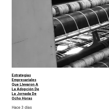
Estrategias
Empresariales
Que Llevaron A
La Adopción De
La Jornada De
Ocho Horas
Hace 3 días