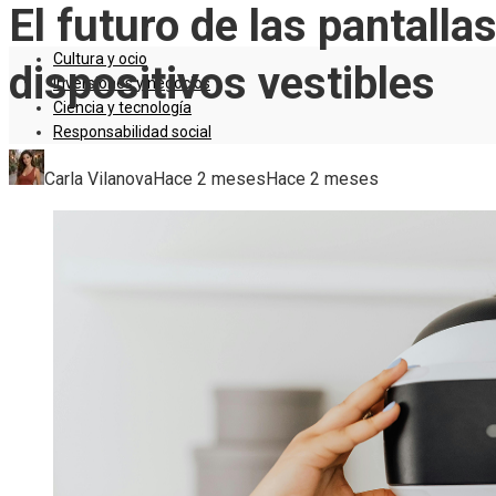
El futuro de las pantall
Cultura y ocio
dispositivos vestibles
Inversiones y negocios
Ciencia y tecnología
Responsabilidad social
Carla Vilanova
Hace 2 meses
Hace 2 meses