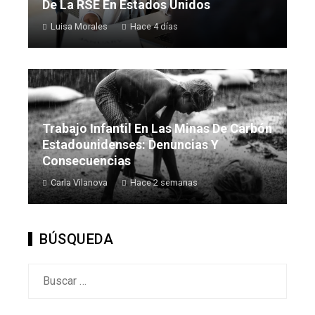
De La RSE En Estados Unidos
Luisa Morales
Hace 4 días
Trabajo Infantil En Las Minas De Carbón
Estadounidenses: Denuncias Y
Consecuencias
Carla Vilanova
Hace 2 semanas
BÚSQUEDA
Buscar: