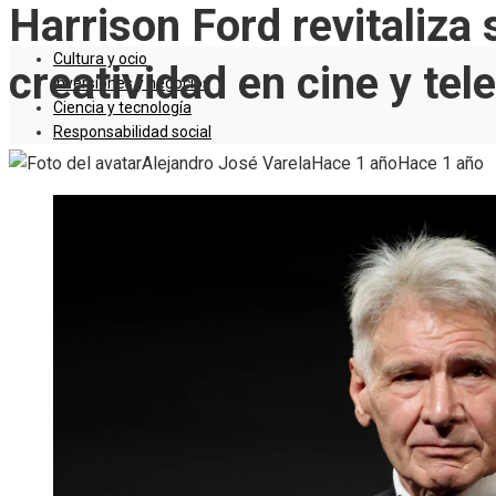
Harrison Ford revitaliza 
Cultura y ocio
creatividad en cine y tel
Inversiones y negocios
Ciencia y tecnología
Responsabilidad social
Alejandro José Varela
Hace 1 año
Hace 1 año