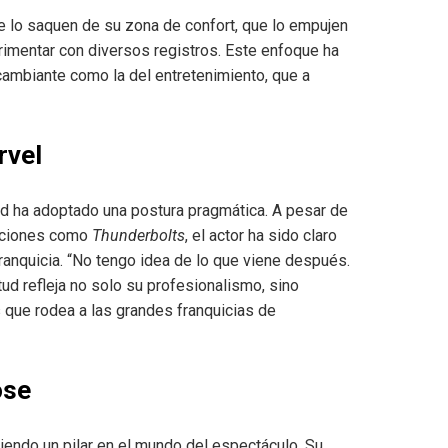
ue lo saquen de su zona de confort, que lo empujen
rimentar con diversos registros. Este enfoque ha
 cambiante como la del entretenimiento, que a
rvel
ord ha adoptado una postura pragmática. A pesar de
ucciones como
Thunderbolts
, el actor ha sido claro
 franquicia. “No tengo idea de lo que viene después.
tud refleja no solo su profesionalismo, sino
 que rodea a las grandes franquicias de
ose
iendo un pilar en el mundo del espectáculo. Su