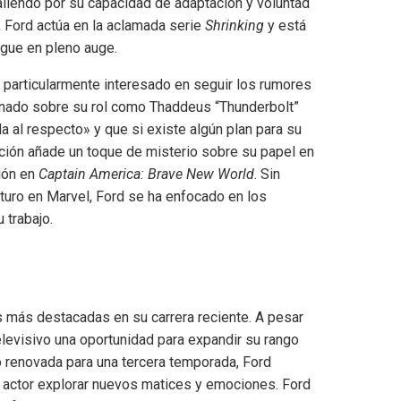
liendo por su capacidad de adaptación y voluntad
n, Ford actúa en la aclamada serie
Shrinking
y está
igue en pleno auge.
á particularmente interesado en seguir los rumores
tionado sobre su rol como Thaddeus “Thunderbolt”
a al respecto» y que si existe algún plan para su
ración añade un toque de misterio sobre su papel en
sión en
Captain America: Brave New World
. Sin
turo en Marvel, Ford se ha enfocado en los
 trabajo.
es más destacadas en su carrera reciente. A pesar
televisivo una oportunidad para expandir su rango
o renovada para una tercera temporada, Ford
al actor explorar nuevos matices y emociones. Ford