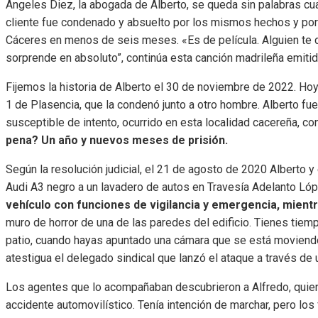
Ángeles Diez, la abogada de Alberto, se queda sin palabras cu
cliente fue condenado y absuelto por los mismos hechos y por 
Cáceres en menos de seis meses. «Es de película. Alguien te 
sorprende en absoluto”, continúa esta canción madrileña emit
Fijemos la historia de Alberto el 30 de noviembre de 2022. Ho
1 de Plasencia, que la condenó junto a otro hombre. Alberto fu
susceptible de intento, ocurrido en esta localidad cacereña, con
pena? Un año y nuevos meses de prisión.
Según la resolución judicial, el 21 de agosto de 2020 Alberto y 
Audi A3 negro a un lavadero de autos en Travesía Adelanto Lóp
vehículo con funciones de vigilancia y emergencia, mientr
muro de horror de una de las paredes del edificio. Tienes tiem
patio, cuando hayas apuntado una cámara que se está moviendo
atestigua el delegado sindical que lanzó el ataque a través de u
Los agentes que lo acompañaban descubrieron a Alfredo, quien 
accidente automovilístico. Tenía intención de marchar, pero los 