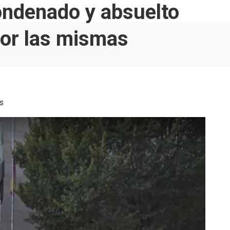
condenado y absuelto
por las mismas
s