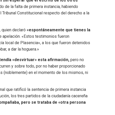
 sin esperar que el escrito de los otros
do de la falta de primera instancia, habiendo
l Tribunal Constitucional respecto del derecho a la
, quien declaró
«espontáneamente que tienes la
e apelación. «Estos testimonios fueron
ía local de Plasencia», a los que fueron detenidos
bar, a dar la hoguera.»
tendía «desvirtuar» esta afirmación,
pero no
curren y sobre todo, por no haber proporcionado
as (noblemente) en el momento de los mismos, ni
unal que ratificó la sentencia de primera instancia
ución, los tres partidos de la ciudadanía cacereña
compañaba, pero se trataba de «otra persona