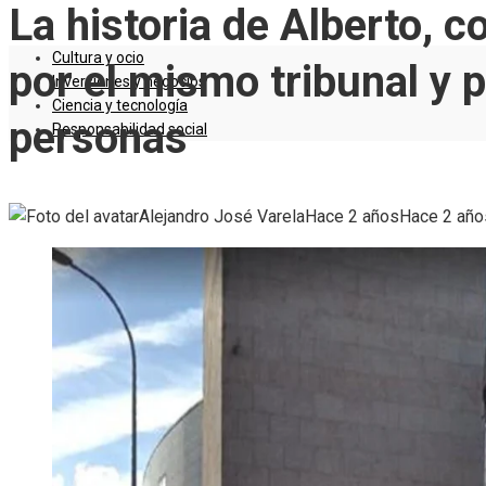
La historia de Alberto, 
Cultura y ocio
por el mismo tribunal y 
Inversiones y negocios
Ciencia y tecnología
personas
Responsabilidad social
Alejandro José Varela
Hace 2 años
Hace 2 año