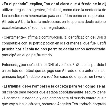
«
En el pasado”, explica, “no está claro que Alfredo se lo 
utilizar, según los agentes, ‘el plural’, como dice la sentencia
las condiciones necesarias para ser oídos como se esperaba, s
Alfredo a Alberto tras la instrucción, en la que sus declaracio
exculpatorias», añaden los magistrados. .
«Ciertamente», afirma a continuación, la identificación del DNI
compatible con su participación en los crímenes, que fue justif
prueba por sí sola no nos permite declararnos acreditad
participó en el golpe frustrado.
Entonces, ¿por qué subir el DNI al vehículo? «Si se ha perdid
un partido de fútbol que se jugó con Alfredo el día anterior», se
principio legal ‘in dubio pro reo’ (en caso de disputa , un favor 
«El tribunal debe romperse la cabeza para ver cómo se ar
su cliente para decidir que estaba absolutamente seguro, pensé 
«Hagamos un negocio y decidamos ante el mundo entero que me v
que voy a ir a la cárcel», recuerda Ángeles Ten, todavía sorprend