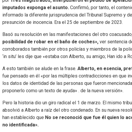
por
Tres magistrados, interpusieron el pedido de apelación
imputados exponga el asunto.
Confirmó, por tanto, el conteni
informado la diferente jurisprudencia del Tribunal Supremo y de
presunción de inocencia. Era el 25 de septiembre de 2023.
Basó su resolución en las manifestaciones del otro coacusado
posibilidad de robar en el baño de coches»,
ver sentencia d
corroborados también por otros policías y miembros de la polic
‘in situ’ les dije que «estaba con Alberto, su amigo; Han ido a Ro
A esto también se alude en la frase.
Alberto, en esencia, pre
fue pensado en él «por las múltiples contradicciones en que in
los datos de identidad de las personas que fueron mencionad
proponerlo como un texto de ayuda» . de la nueva versión».
Pero la historia dio un giro radical el 1 de marzo. El mismo trib
absolvió a Alberto a raíz del otro condenado. En su nueva resol
han establecido que
No se reconoció que fue él quien lo a
no identificada».