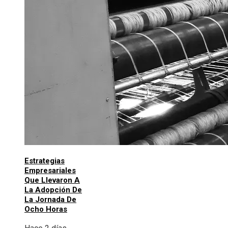
Estrategias
Empresariales
Que Llevaron A
La Adopción De
La Jornada De
Ocho Horas