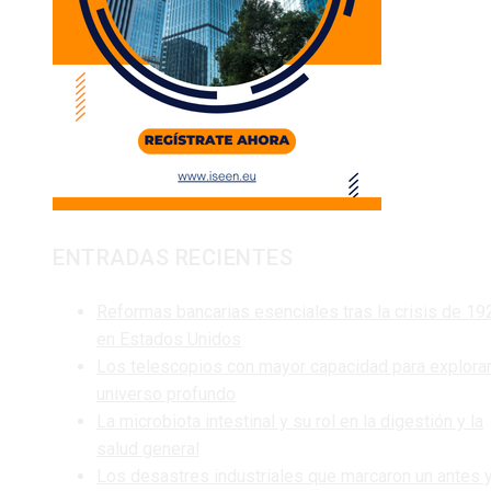
ENTRADAS RECIENTES
Reformas bancarias esenciales tras la crisis de 19
en Estados Unidos
Los telescopios con mayor capacidad para explorar
universo profundo
La microbiota intestinal y su rol en la digestión y la
salud general
Los desastres industriales que marcaron un antes 