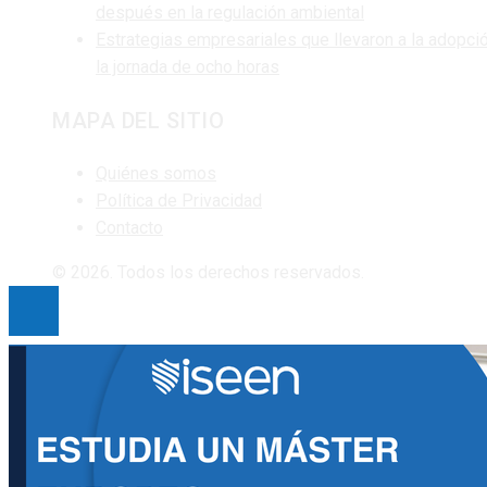
después en la regulación ambiental
Estrategias empresariales que llevaron a la adopci
la jornada de ocho horas
MAPA DEL SITIO
Quiénes somos
Política de Privacidad
Contacto
© 2026. Todos los derechos reservados.