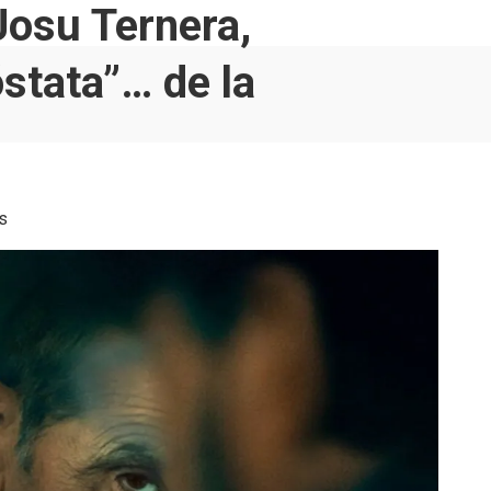
Josu Ternera,
óstata”… de la
s