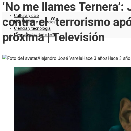
‘No me llames Ternera’: 
Cultura y ocio
contra el “terrorismo ap
Inversiones y negocios
Ciencia y tecnología
próxima | Televisión
Responsabilidad social
Alejandro José Varela
Hace 3 años
Hace 3 año