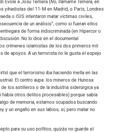
i Évole a Josu Ternera (
No, llámame Ternera,
en
dos yihadistas del 11-M en Madrid, o París, Londres
Qaeda o ISIS intentaron matar víctimas civiles,
nsecuencia de un análisis”, como si fueran ellos
 entregara de forma indiscriminada (en Hipercor o
iscusión. No lo dice en el documental
de los crímenes islamistas de los dos primeros mil
tos de apoyos. A un terrorista no le gusta el espejo
rtió que el terrorismo iba haciendo mella en las
strial. El centro aupa: los mineros de Hunosa
de los astilleros o de la industria siderúrgica ya
si había otros delitos procesables) porque sabía
os algo de memoria, estamos ocupados buscando
ey y un engaño en sus labios, sí, pero matar no
cepto para su uso político, quizás no guarde el