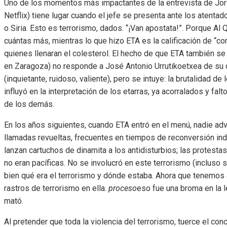
Uno de los momentos más impactantes de la entrevista de Jord
Netflix) tiene lugar cuando el jefe se presenta ante los atenta
o Siria. Esto es terrorismo, dados. “¡Van apostata!”. Porque Al 
cuántas más, mientras lo que hizo ETA es la calificación de “co
quienes llenaran el colesterol. El hecho de que ETA también se
en Zaragoza) no responde a José Antonio Urrutikoetxea de su d
(inquietante, ruidoso, valiente), pero se intuye: la brutalidad 
influyó en la interpretación de los etarras, ya acorralados y fal
de los demás.
En los años siguientes, cuando ETA entró en el menú, nadie advi
llamadas revueltas, frecuentes en tiempos de reconversión indu
lanzan cartuchos de dinamita a los antidisturbios; las protestas 
no eran pacíficas. No se involucró en este terrorismo (incluso 
bien qué era el terrorismo y dónde estaba. Ahora que tenem
rastros de terrorismo en ella.
proceso
eso fue una broma en la l
mató.
Al pretender que toda la violencia del terrorismo, tuerce el con