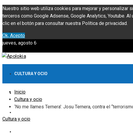
Nuestro sitio web utiliza cookies para mejorar y personalizar s
terceros como Google Adsense, Google Analytics, Youtube. Al ut
clic en el botón para consultar nuestra Política de privacidad.
Ok, Acepto
jueves, agosto 6
CULTURA Y OCIO
Inicio
INVERSIONES Y NEGOCIOS
Cultura y ocio
‘No me llames Ternera’: Josu Ternera, contra el “terrorism
CIENCIA Y TECNOLOGÍA
Cultura y ocio
RESPONSABILIDAD SOCIAL