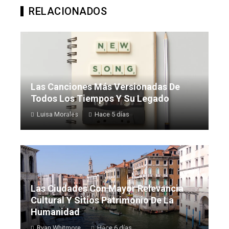
RELACIONADOS
Las Canciones Más Versionadas De
Todos Los Tiempos Y Su Legado
Luisa Morales
Hace 5 días
Las Ciudades Con Mayor Relevancia
Cultural Y Sitios Patrimonio De La
Humanidad
Ryan Whitmore
Hace 6 días