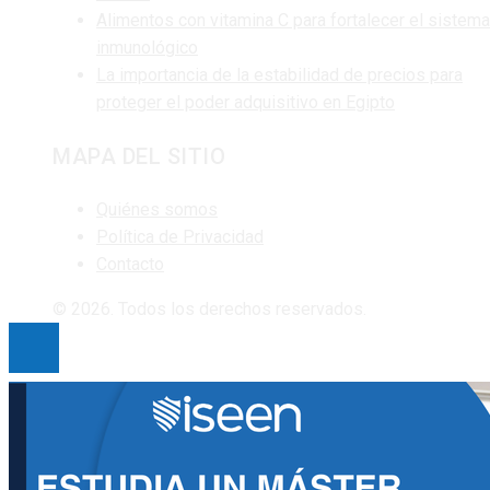
Alimentos con vitamina C para fortalecer el sistema
inmunológico
La importancia de la estabilidad de precios para
proteger el poder adquisitivo en Egipto
MAPA DEL SITIO
Quiénes somos
Política de Privacidad
Contacto
© 2026. Todos los derechos reservados.