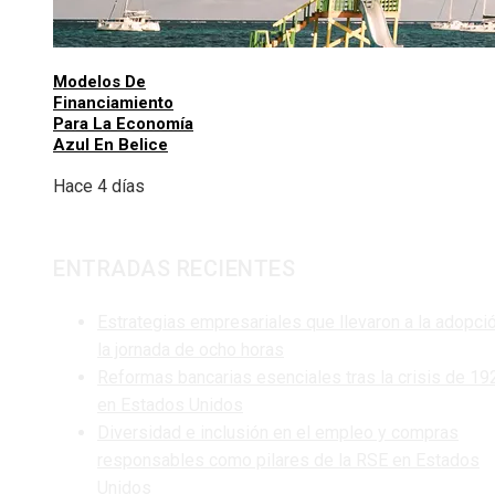
Modelos De
Financiamiento
Para La Economía
Azul En Belice
Hace 4 días
ENTRADAS RECIENTES
Estrategias empresariales que llevaron a la adopci
la jornada de ocho horas
Reformas bancarias esenciales tras la crisis de 19
en Estados Unidos
Diversidad e inclusión en el empleo y compras
responsables como pilares de la RSE en Estados
Unidos