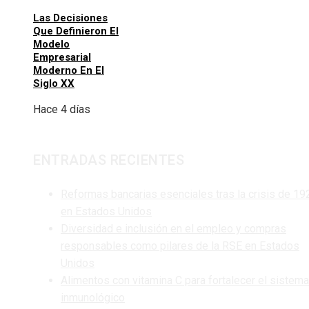
Las Decisiones
Que Definieron El
Modelo
Empresarial
Moderno En El
Siglo XX
Hace 4 días
ENTRADAS RECIENTES
Reformas bancarias esenciales tras la crisis de 19
en Estados Unidos
Diversidad e inclusión en el empleo y compras
responsables como pilares de la RSE en Estados
Unidos
Alimentos con vitamina C para fortalecer el sistema
inmunológico