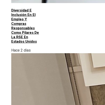
Diversidad E
Inclusión En El
Empleo Y
Compras
Responsables
Como Pilares De
La RSE En
Estados Unidos
Hace 2 días