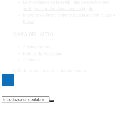
La importancia de la estabilidad de precios para
proteger el poder adquisitivo en Egipto
Modelos de financiamiento para la economía azul e
Belice
MAPA DEL SITIO
Quiénes somos
Política de Privacidad
Contacto
© 2026. Todos los derechos reservados.