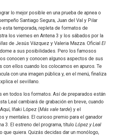
ograr lo mejor posible en una prueba de apnea o
sempeño Santiago Segura, Juan del Val y Pilar
do esta temporada, repleta de formatos de
tra los viernes en Antena 3 y los sábados por la
llas
de Jesús Vázquez y Valeria Mazza. Oficial
El
ndome a sus posibilidades. Pero los famosos
los conocen y conocen algunos aspectos de sus
os con ellos cuando los colocamos en apuros. Te
cula con una imagen pública y, en el menú, finaliza
plica el sevillano.
es en todos los formatos. Así de preparados están
ta Leal cambiará de grabación en breve, cuando
 Aquí, Iñaki López (
Más vale tarde
) y el
os y mentales. El curioso premio para el ganador
a 3. El estreno del programa, título
López y Leal
lo que quiera. Quizás decidas dar un monólogo,