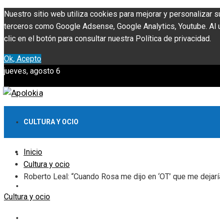
Nuestro sitio web utiliza cookies para mejorar y personalizar s
terceros como Google Adsense, Google Analytics, Youtube. Al ut
clic en el botón para consultar nuestra Política de privacidad.
Ok, Acepto
jueves, agosto 6
CULTURA Y OCIO
Inicio
INVERSIONES Y NEGOCIOS
Cultura y ocio
Roberto Leal: “Cuando Rosa me dijo en ‘OT’ que me dejarí
CIENCIA Y TECNOLOGÍA
Cultura y ocio
RESPONSABILIDAD SOCIAL