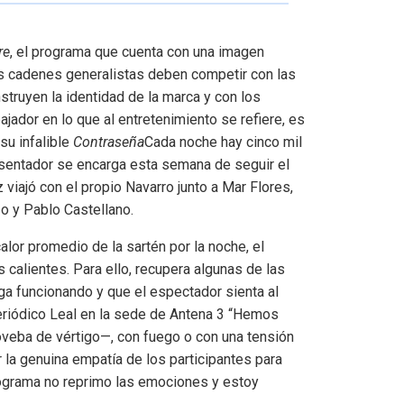
re
, el programa que cuenta con una imagen
os cadenes generalistas deben competir con las
truyen la identidad de la marca y con los
jador en lo que al entretenimiento se refiere, es
su infalible
Contraseña
Cada noche hay cinco mil
esentador se encarga esta semana de seguir el
iajó con el propio Navarro junto a Mar Flores,
o y Pablo Castellano.
lor promedio de la sartén por la noche, el
calientes. Para ello, recupera algunas de las
ga funcionando y que el espectador sienta al
riódico Leal en la sede de Antena 3 “Hemos
oveba de vértigo—, con fuego o con una tensión
 la genuina empatía de los participantes para
 programa no reprimo las emociones y estoy