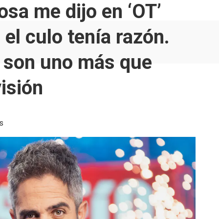
sa me dijo en ‘OT’
 el culo tenía razón.
s son uno más que
isión
s