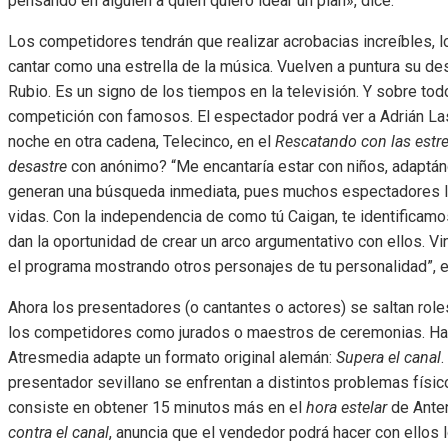
pensando en alguien a quien quiero idear un plan», dice.
Los competidores tendrán que realizar acrobacias increíbles, l
cantar como una estrella de la música. Vuelven a puntura su de
Rubio. Es un signo de los tiempos en la televisión. Y sobre to
competición con famosos. El espectador podrá ver a Adrián Las
noche en otra cadena, Telecinco, en el
Rescatando con las estre
desastre
con anónimo? “Me encantaría estar con niños, adaptá
generan una búsqueda inmediata, pues muchos espectadores 
vidas. Con la independencia de como tú Caigan, te identificam
dan la oportunidad de crear un arco argumentativo con ellos. Vin
el programa mostrando otros personajes de tu personalidad”, ex
Ahora los presentadores (o cantantes o actores) se saltan rol
los competidores como jurados o maestros de ceremonias. Has
Atresmedia adapte un formato original alemán:
Supera el canal
.
presentador sevillano se enfrentan a distintos problemas físic
consiste en obtener 15 minutos más en el
hora estelar
de Anten
contra el canal
, anuncia que el vendedor podrá hacer con ellos 