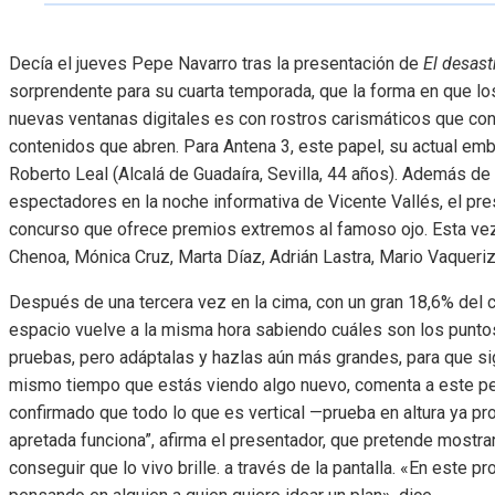
Decía el jueves Pepe Navarro tras la presentación de
El desast
sorprendente para su cuarta temporada, que la forma en que l
nuevas ventanas digitales es con rostros carismáticos que cons
contenidos que abren. Para Antena 3, este papel, su actual emba
Roberto Leal (Alcalá de Guadaíra, Sevilla, 44 años). Además de 
espectadores en la noche informativa de Vicente Vallés, el pr
concurso que ofrece premios extremos al famoso ojo. Esta vez v
Chenoa, Mónica Cruz, Marta Díaz, Adrián Lastra, Mario Vaqueriz
Después de una tercera vez en la cima, con un gran 18,6% del ca
espacio vuelve a la misma hora sabiendo cuáles son los puntos 
pruebas, pero adáptalas y hazlas aún más grandes, para que si
mismo tiempo que estás viendo algo nuevo, comenta a este pe
confirmado que todo lo que es vertical —prueba en altura ya pr
apretada funciona”, afirma el presentador, que pretende mostrar
conseguir que lo vivo brille. a través de la pantalla. «En este