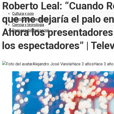
Roberto Leal: “Cuando Ro
Cultura y ocio
que me dejaría el palo en
Inversiones y negocios
Ciencia y tecnología
Ahora los presentadore
Responsabilidad social
los espectadores” | Telev
Alejandro José Varela
Hace 3 años
Hace 3 año