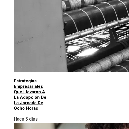
Estrategias
Empresariales
Que Llevaron A
La Adopción De
La Jornada De
Ocho Horas
Hace 5 días