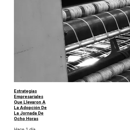
Estrategias
Empresariales
Que Llevaron A
La Adopción De
La Jornada De
Ocho Horas
Hace 1 día