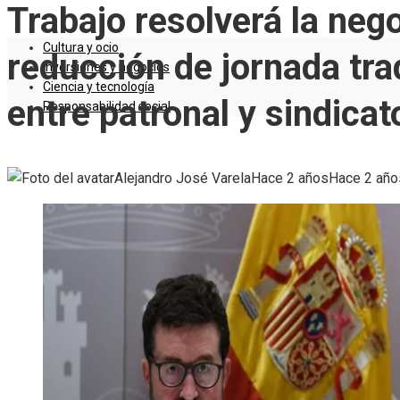
Trabajo resolverá la nego
Cultura y ocio
reducción de jornada tra
Inversiones y negocios
Ciencia y tecnología
entre patronal y sindicat
Responsabilidad social
Alejandro José Varela
Hace 2 años
Hace 2 año