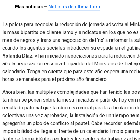
Más noticias –
Noticias de última hora
La pelota para negociar la reducción de jornada adscrita al Min
la masa bipartita de clientelismo y sindicatos en los que no e
mes de negros y trans una negociación del ‘no’ a reformar la 
cuando los agentes sociales introducen su espada en el gabin
Yolanda Díaz
, y han iniciado negociaciones para la reducción d
año la negociación es a nivel tripartito del Ministerio de Traba
calendario. Tenga en cuenta que para este año espera una red
horas semanales para el próximo año financiero.
Ahora bien, las múltiples complejidades que han tenido las posi
también se ponen sobre la mesa iniciadas a partir de hoy con 
resultado patronal que también es crucial para la articulación 
colectivas una vez aprobadas, la instalación de un
tiempo tem
agregarían un pico de conflicto al pastel. Cabe recordar, adem
imposibilidad de llegar al frente de un calendario limpio para re
tanto de forma idéntica en todos los centros de trabajo y activ