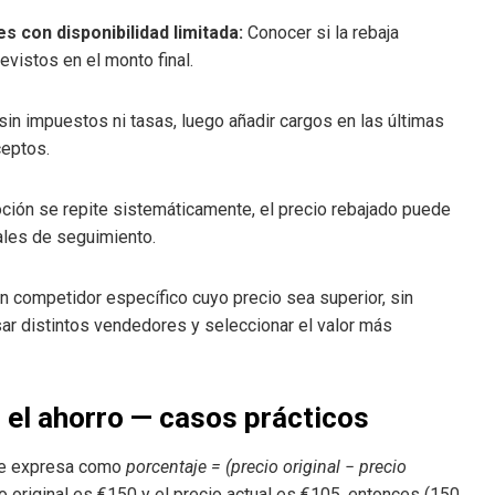
 con disponibilidad limitada:
Conocer si la rebaja
evistos en el monto final.
sin impuestos ni tasas, luego añadir cargos en las últimas
ceptos.
ción se repite sistemáticamente, el precio rebajado puede
nales de seguimiento.
n competidor específico cuyo precio sea superior, sin
sar distintos vendedores y seleccionar el valor más
el ahorro — casos prácticos
se expresa como
porcentaje = (precio original − precio
cio original es €150 y el precio actual es €105, entonces (150