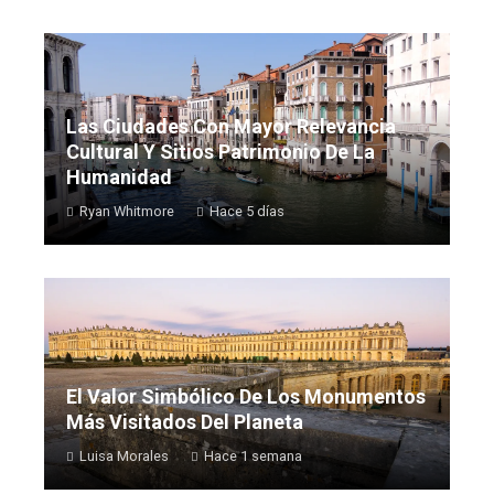
Las Ciudades Con Mayor Relevancia
Cultural Y Sitios Patrimonio De La
Humanidad
Ryan Whitmore
Hace 5 días
El Valor Simbólico De Los Monumentos
Más Visitados Del Planeta
Luisa Morales
Hace 1 semana