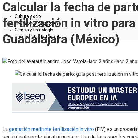
Calcular la fecha de part
Cultura y ocio
fertilización in vitro par
Inversiones y negocios
Ciencia y tecnología
Guadalajara (México)
Responsabilidad social
Alejandro José Varela
Hace 2 años
Hace 2 año
La
gestación mediante fertilización in vitro
(FIV) es un proced
seguimiento profesional minucioso. Uno de los aspectos crucia