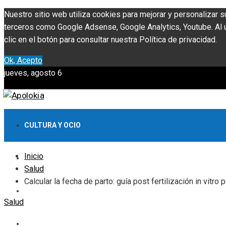
Nuestro sitio web utiliza cookies para mejorar y personalizar s
terceros como Google Adsense, Google Analytics, Youtube. Al ut
clic en el botón para consultar nuestra Política de privacidad.
Ok, Acepto
jueves, agosto 6
CULTURA Y OCIO
Inicio
INVERSIONES Y NEGOCIOS
Salud
Calcular la fecha de parto: guía post fertilización in vitr
CIENCIA Y TECNOLOGÍA
Salud
RESPONSABILIDAD SOCIAL