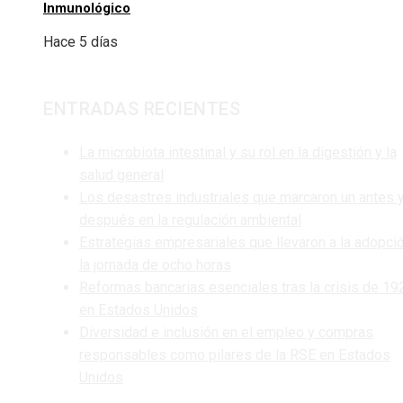
Inmunológico
Hace 5 días
ENTRADAS RECIENTES
La microbiota intestinal y su rol en la digestión y la
salud general
Los desastres industriales que marcaron un antes 
después en la regulación ambiental
Estrategias empresariales que llevaron a la adopci
la jornada de ocho horas
Reformas bancarias esenciales tras la crisis de 19
en Estados Unidos
Diversidad e inclusión en el empleo y compras
responsables como pilares de la RSE en Estados
Unidos