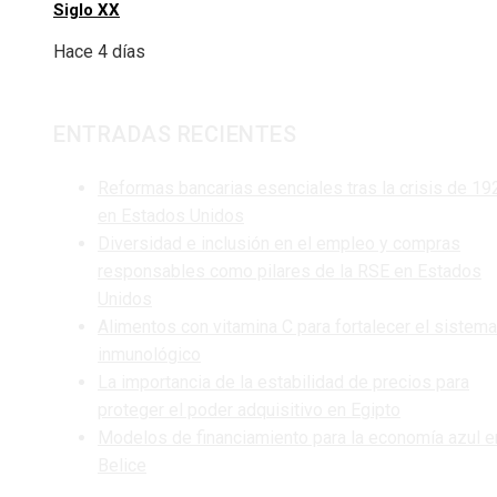
Siglo XX
Hace 4 días
ENTRADAS RECIENTES
Reformas bancarias esenciales tras la crisis de 19
en Estados Unidos
Diversidad e inclusión en el empleo y compras
responsables como pilares de la RSE en Estados
Unidos
Alimentos con vitamina C para fortalecer el sistema
inmunológico
La importancia de la estabilidad de precios para
proteger el poder adquisitivo en Egipto
Modelos de financiamiento para la economía azul e
Belice