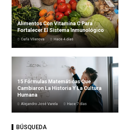
Alimentos Con Vitamina C Para
Fortalecer El Sistema Inmunológico
Carla Vilanova
Hace 4 días
15 Fórmulas Matemáticas Que
Cambiaron La Historia Y La Cultura
Humana
Alejandro José Varela
Hace 7 días
BÚSQUEDA