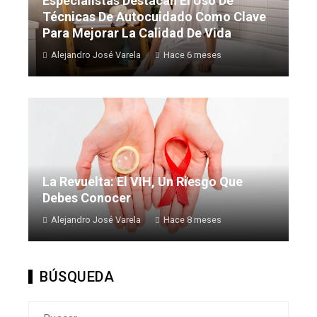
Especialistas Destacan El Uso De
Técnicas De Autocuidado Como Clave
Para Mejorar La Calidad De Vida
Alejandro José Varela
Hace 6 meses
La Revuelta: El VIH, Un Riesgo Que
Debes Conocer
Alejandro José Varela
Hace 8 meses
BÚSQUEDA
Buscar: