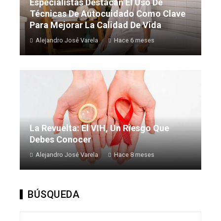
Especialistas Destacan El Uso De
Técnicas De Autocuidado Como Clave
Para Mejorar La Calidad De Vida
Alejandro José Varela
Hace 6 meses
La Revuelta: El VIH, Un Riesgo Que
Debes Conocer
Alejandro José Varela
Hace 8 meses
BÚSQUEDA
Buscar: