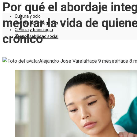
Por qué el abordaje integ
Cultura y ocio
mejorar la vida de quien
Inversiones y negocios
Ciencia y tecnología
crónico
Responsabilidad social
Alejandro José Varela
Hace 9 meses
Hace 8 