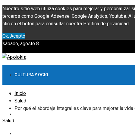
Nuestro sitio web utiliza cookies para mejorar y personalizar s
terceros como Google Adsense, Google Analytics, Youtube. Al ut
clic en el botón para consultar nuestra Política de privacidad.
Ok, Acepto
sábado, agosto 8
CULTURA Y OCIO
Inicio
INVERSIONES Y NEGOCIOS
Salud
Por qué el abordaje integral es clave para mejorar la vid
CIENCIA Y TECNOLOGÍA
Salud
RESPONSABILIDAD SOCIAL