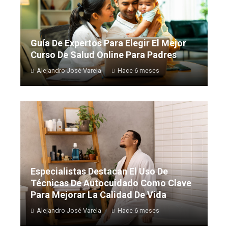
Guía De Expertos Para Elegir El Mejor
Curso De Salud Online Para Padres
Alejandro José Varela
Hace 6 meses
Especialistas Destacan El Uso De
Técnicas De Autocuidado Como Clave
Para Mejorar La Calidad De Vida
Alejandro José Varela
Hace 6 meses