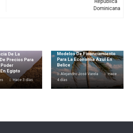
Modelos De Financiamiento
cia De La
Para La Economía Azul En
 De Precios Para
Belice
l Poder
 En Egipto
Alejandro José Varela
Hace
es
Hace 3 días
4 días