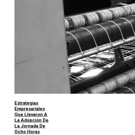
Estrategias
Empresariales
Que Llevaron A
La Adopción De
La Jornada De
Ocho Horas