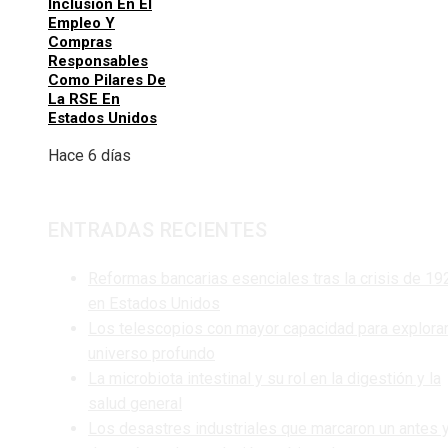
Inclusión En El
Empleo Y
Compras
Responsables
Como Pilares De
La RSE En
Estados Unidos
Hace 6 días
ENTRADAS RECIENTES
Reformas bancarias esenciales tras la crisis de 19
en Estados Unidos
Los telescopios con mayor capacidad para explorar
universo profundo
La microbiota intestinal y su rol en la digestión y la
salud general
Los desastres industriales que marcaron un antes 