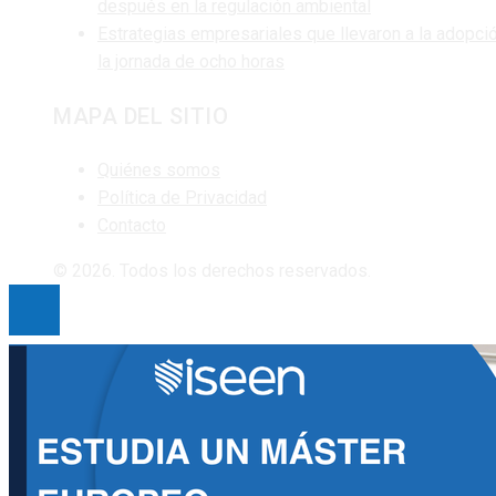
después en la regulación ambiental
Estrategias empresariales que llevaron a la adopci
la jornada de ocho horas
MAPA DEL SITIO
Quiénes somos
Política de Privacidad
Contacto
© 2026. Todos los derechos reservados.