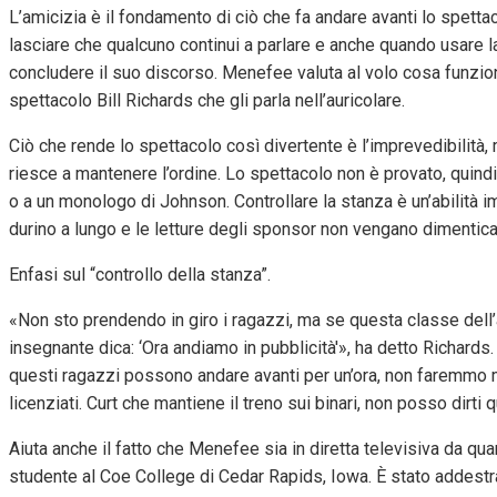
L’amicizia è il fondamento di ciò che fa andare avanti lo spet
lasciare che qualcuno continui a parlare e anche quando usare 
concludere il suo discorso. Menefee valuta al volo cosa funzion
spettacolo Bill Richards che gli parla nell’auricolare.
Ciò che rende lo spettacolo così divertente è l’imprevedibilit
riesce a mantenere l’ordine. Lo spettacolo non è provato, quin
o a un monologo di Johnson. Controllare la stanza è un’abilità 
durino a lungo e le letture degli sponsor non vengano dimentica
Enfasi sul “controllo della stanza”.
«Non sto prendendo in giro i ragazzi, ma se questa classe del
insegnante dica: ‘Ora andiamo in pubblicità'», ha detto Richar
questi ragazzi possono andare avanti per un’ora, non faremmo m
licenziati. Curt che mantiene il treno sui binari, non posso dirti 
Aiuta anche il fatto che Menefee sia in diretta televisiva da qua
studente al Coe College di Cedar Rapids, Iowa. È stato addestra