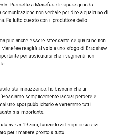
tacolo. Permette a Menefee di sapere quando
la comunicazione non verbale per dire a qualcuno di
a. Fa tutto questo con il produttore dello
à, ma può anche essere stressante se qualcuno non
di Menefee reagirà al volo a uno sfogo di Bradshaw
importante per assicurarsi che i segmenti non
te.
l’asilo sta impazzendo, ho bisogno che un
ds. “Possiamo semplicemente lasciar perdere e
ai uno spot pubblicitario e verremmo tutti
quanto sia importante.
ndo aveva 19 anni, tornando ai tempi in cui era
to per rimanere pronto a tutto.