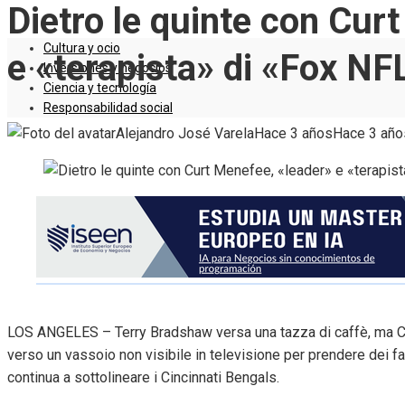
Dietro le quinte con Cur
Cultura y ocio
e «terapista» di «Fox N
Inversiones y negocios
Ciencia y tecnología
Responsabilidad social
Alejandro José Varela
Hace 3 años
Hace 3 año
LOS ANGELES – Terry Bradshaw versa una tazza di caffè, ma 
verso un vassoio non visibile in televisione per prendere dei f
continua a sottolineare i Cincinnati Bengals.