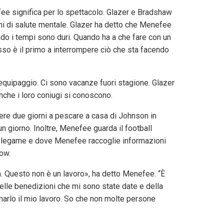
ee significa per lo spettacolo. Glazer e Bradshaw
i di salute mentale. Glazer ha detto che Menefee
ndo i tempi sono duri. Quando ha a che fare con un
so è il primo a interrompere ciò che sta facendo
equipaggio. Ci sono vacanze fuori stagione. Glazer
nche i loro coniugi si conoscono.
rere due giorni a pescare a casa di Johnson in
n giorno. Inoltre, Menefee guarda il football
n legame e dove Menefee raccoglie informazioni
ow.
a. Questo non è un lavoro», ha detto Menefee. “È
lle benedizioni che mi sono state date e della
marlo il mio lavoro. So che non molte persone