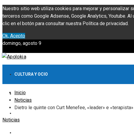
Nuestro sitio web utiliza cookies para mejorar y personalizar s
terceros como Google Adsense, Google Analytics, Youtube. Al ut
clic en el botón para consultar nuestra Política de privacidad.
Ok, Acepto
domingo, agosto 9
CULTURA Y OCIO
Inicio
INVERSIONES Y NEGOCIOS
Noticias
Dietro le quinte con Curt Menefee, «leader» e «terapista
CIENCIA Y TECNOLOGÍA
Noticias
RESPONSABILIDAD SOCIAL