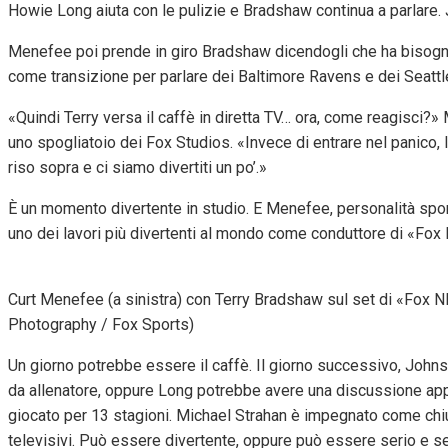
Howie Long aiuta con le pulizie e Bradshaw continua a parlare
Menefee poi prende in giro Bradshaw dicendogli che ha bisogno d
come transizione per parlare dei Baltimore Ravens e dei Seatt
«Quindi Terry versa il caffè in diretta TV… ora, come reagisci
uno spogliatoio dei Fox Studios. «Invece di entrare nel panico,
riso sopra e ci siamo divertiti un po’.»
È un momento divertente in studio. E Menefee, personalità sport
uno dei lavori più divertenti al mondo come conduttore di «Fox
Curt Menefee (a sinistra) con Terry Bradshaw sul set di «Fox N
Photography / Fox Sports)
Un giorno potrebbe essere il caffè. Il giorno successivo, Johns
da allenatore, oppure Long potrebbe avere una discussione appa
giocato per 13 stagioni. Michael Strahan è impegnato come chiun
televisivi. Può essere divertente, oppure può essere serio e ser