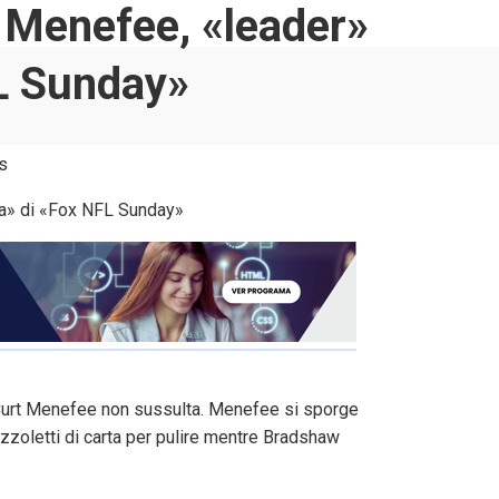
t Menefee, «leader»
FL Sunday»
s
Curt Menefee non sussulta. Menefee si sporge
azzoletti di carta per pulire mentre Bradshaw