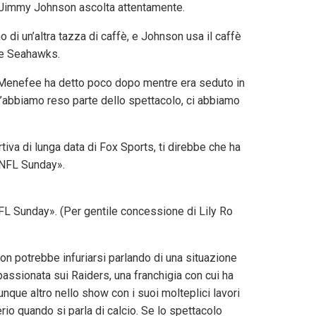
. Jimmy Johnson ascolta attentamente.
i un’altra tazza di caffè, e Johnson usa il caffè
le Seahawks.
?» Menefee ha detto poco dopo mentre era seduto in
 l’abbiamo reso parte dello spettacolo, ci abbiamo
iva di lunga data di Fox Sports, ti direbbe che ha
 NFL Sunday».
FL Sunday». (Per gentile concessione di Lily Ro
on potrebbe infuriarsi parlando di una situazione
ssionata sui Raiders, una franchigia con cui ha
que altro nello show con i suoi molteplici lavori
io quando si parla di calcio. Se lo spettacolo