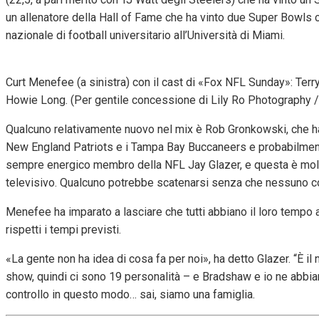
un allenatore della Hall of Fame che ha vinto due Super Bowls
nazionale di football universitario all’Università di Miami.
Curt Menefee (a sinistra) con il cast di «Fox NFL Sunday»: Te
Howie Long. (Per gentile concessione di Lily Ro Photography /
Qualcuno relativamente nuovo nel mix è Rob Gronkowski, che ha 
New England Patriots e i Tampa Bay Buccaneers e probabilmente
sempre energico membro della NFL Jay Glazer, e questa è molta 
televisivo. Qualcuno potrebbe scatenarsi senza che nessuno co
Menefee ha imparato a lasciare che tutti abbiano il loro tempo
rispetti i tempi previsti.
«La gente non ha idea di cosa fa per noi», ha detto Glazer. “È il n
show, quindi ci sono 19 personalità – e Bradshaw e io ne abbiam
controllo in questo modo… sai, siamo una famiglia.