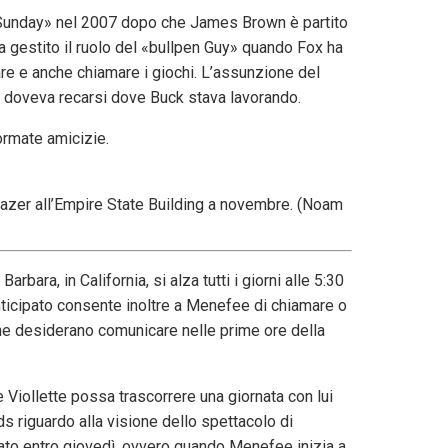
 Sunday» nel 2007 dopo che James Brown è partito
a gestito il ruolo del «bullpen Guy» quando Fox ha
are e anche chiamare i giochi. L’assunzione del
n doveva recarsi dove Buck stava lavorando.
ormate amicizie.
azer all’Empire State Building a novembre. (Noam
bara, in California, si alza tutti i giorni alle 5:30
anticipato consente inoltre a Menefee di chiamare o
che desiderano comunicare nelle prime ore della
e Viollette possa trascorrere una giornata con lui
 riguardo alla visione dello spettacolo di
ato entro giovedì, ovvero quando Menefee inizia a