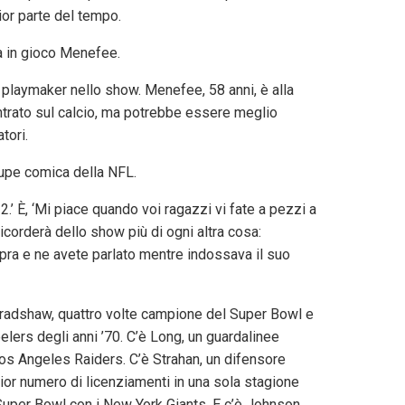
or parte del tempo.
a in gioco Menefee.
i playmaker nello show. Menefee, 58 anni, è alla
trato sul calcio, ma potrebbe essere meglio
tori.
oupe comica della NFL.
2.’ È, ‘Mi piace quando voi ragazzi vi fate a pezzi a
corderà dello show più di ogni altra cosa:
opra e ne avete parlato mentre indossava il suo
Bradshaw, quattro volte campione del Super Bowl e
elers degli anni ’70. C’è Long, un guardalinee
Los Angeles Raiders. C’è Strahan, un difensore
ior numero di licenziamenti in una sola stagione
 Super Bowl con i New York Giants. E c’è Johnson,