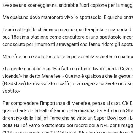
avesse una sceneggiatura, andrebbe fuori copione per la maggi
Ma qualcuno deve mantenere vivo lo spettacolo. È qui che entr
I suoi colleghi lo chiamano un amico, un terapista e una sorta d
sua 18esima stagione come conduttore di uno spettacolo incen
conosciuto per i momenti stravaganti che fanno ridere gli spetta
Menefee non è solo l’ospite; è la personalità schietta in una tr
«La gente non dice mai: ‘Hai fatto un ottimo lavoro con la Cover 
vicenda,'» ha detto Menefee. «Questo è qualcosa che la gente ri
(Bradshaw) ha rovesciato il caffè, e voi ragazzi ci avete riso s
vestito.»
Per comprendere l’importanza di Menefee, pensa al cast. C’è 
quarterback della Hall of Fame della dinastia dei Pittsburgh Ste
difensivo della Hall of Fame che ha vinto un Super Bowl con i 
della Hall of Fame e detentore del record della NFL per il magg
(22,5, a pari merito con TJ Watt degli Steelers) che ha vinto un