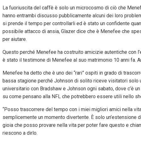
La fuoriuscita del caffè è solo un microcosmo di ciò che Menef
hanno entrambi discusso pubblicamente alcuni dei loro problem
si prende il tempo per controllarli ed è stato un confidente qua
possibile attacco di ansia, Glazer dice che è Menefee che spes
per aiutare.
Questo perché Menefee ha costruito amicizie autentiche con l’
è stato il testimone di Menefee al suo matrimonio 10 anni fa. A
Menefee ha detto che è uno dei “rari” ospiti in grado di trascor
bassa stagione perché Johnson di solito riceve visitatori solo u
universitario con Bradshaw e Johnson ogni sabato, dove c’è u
su come pensano alla NFL che potrebbero essere utili nello sh
“Posso trascorrere del tempo con i miei migliori amici nella vit
semplicemente un momento divertente. È solo un’estensione de
gioia che posso provare nella vita per poter fare questo e chia
riescono a dirlo.