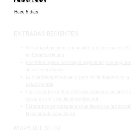
Estados Unidos
Hace 6 días
ENTRADAS RECIENTES
Reformas bancarias esenciales tras la crisis de 19
en Estados Unidos
Los telescopios con mayor capacidad para explorar
universo profundo
La microbiota intestinal y su rol en la digestión y la
salud general
Los desastres industriales que marcaron un antes 
después en la regulación ambiental
Estrategias empresariales que llevaron a la adopci
la jornada de ocho horas
MAPA DEL SITIO