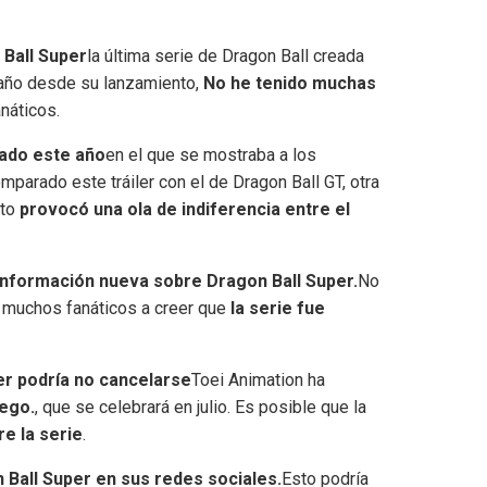
 Ball Super
la última serie de Dragon Ball creada
 año desde su lanzamiento,
No he tenido muchas
náticos.
zado este año
en el que se mostraba a los
parado este tráiler con el de Dragon Ball GT, otra
sto
provocó una ola de indiferencia entre el
información nueva sobre Dragon Ball Super.
No
 a muchos fanáticos a creer que
la serie fue
er podría no cancelarse
Toei Animation ha
ego.
, que se celebrará en julio. Es posible que la
e la serie
.
Ball Super en sus redes sociales.
Esto podría