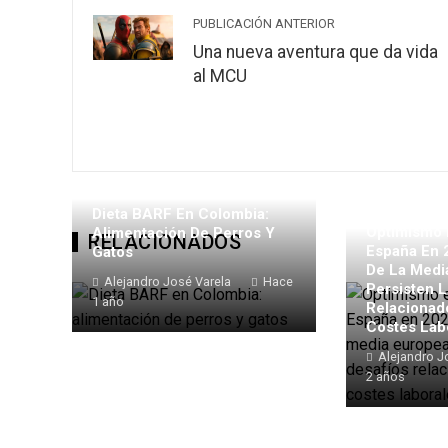
PUBLICACIÓN ANTERIOR
Una nueva aventura que da vida
al MCU
Dieta BARF En Colombia:
Optimismo 
Alimentación De Perros Y
RELACIONADOS
España En 
Gatos
De La Medi
Alejandro José Varela
Hace
Persisten L
1 año
Relacionad
Costes Lab
Alejandro J
2 años