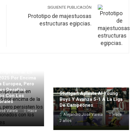
SIGUIENTE PUBLICACIÓN
Prototipo de majestuosas
estructuras egipcias.
Empresarial En
2025 Por Encima
a Europea, Pero
os Desafíos
Stuttgart Aplasta Al Young
os Con Los
Boys Y Avanza 5-1 A La Liga
orales
De Campeones
osé Varela
Hace
Alejandro José Varela
Hace
2 años