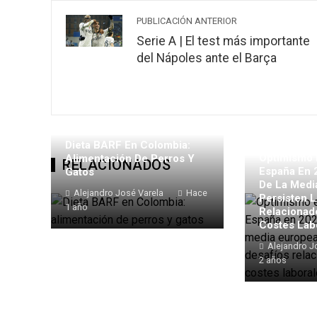
PUBLICACIÓN ANTERIOR
Serie A | El test más importante
del Nápoles ante el Barça
Dieta BARF En Colombia:
Optimismo 
Alimentación De Perros Y
RELACIONADOS
España En 
Gatos
De La Medi
Alejandro José Varela
Hace
Persisten L
1 año
Relacionad
Costes Lab
Alejandro J
2 años