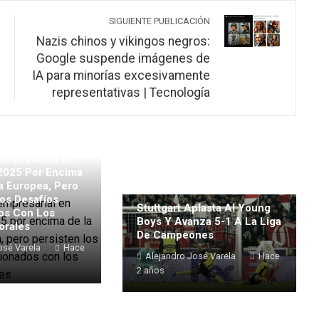
SIGUIENTE PUBLICACIÓN
Nazis chinos y vikingos negros:
Google suspende imágenes de
IA para minorías excesivamente
representativas | Tecnología
Empresarial En
2025 Por Encima
a Europea, Pero
os Desafíos
Stuttgart Aplasta Al Young
os Con Los
Boys Y Avanza 5-1 A La Liga
orales
De Campeones
osé Varela
Hace
Alejandro José Varela
Hace
2 años