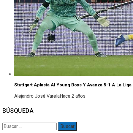
Stuttgart Aplasta Al Young Boys Y Avanza 5-1 A La Li
Alejandro José Varela
Hace 2 años
BÚSQUEDA
Buscar: