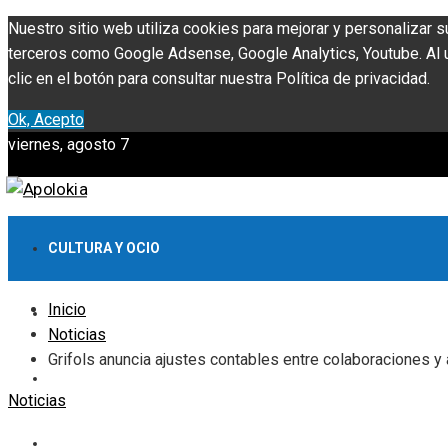
Nuestro sitio web utiliza cookies para mejorar y personalizar s
terceros como Google Adsense, Google Analytics, Youtube. Al ut
clic en el botón para consultar nuestra Política de privacidad.
Ok, Acepto
viernes, agosto 7
CULTURA Y OCIO
Inicio
INVERSIONES Y NEGOCIOS
Noticias
Grifols anuncia ajustes contables entre colaboraciones y
CIENCIA Y TECNOLOGÍA
Noticias
RESPONSABILIDAD SOCIAL