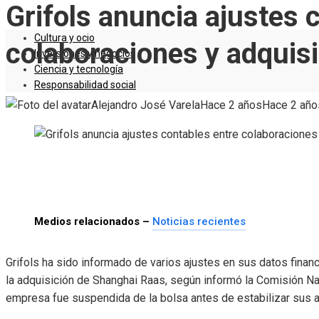
Grifols anuncia ajustes 
Cultura y ocio
colaboraciones y adquis
Inversiones y negocios
Ciencia y tecnología
Responsabilidad social
Alejandro José Varela
Hace 2 años
Hace 2 año
Medios relacionados –
Noticias recientes
Grifols ha sido informado de varios ajustes en sus datos finan
la adquisición de Shanghai Raas, según informó la Comisión N
empresa fue suspendida de la bolsa antes de estabilizar sus ac