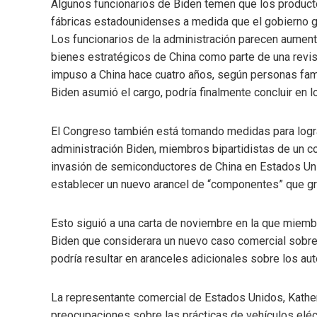
Algunos funcionarios de Biden temen que los product
fábricas estadounidenses a medida que el gobierno g
Los funcionarios de la administración parecen aumenta
bienes estratégicos de China como parte de una revi
impuso a China hace cuatro años, según personas fami
Biden asumió el cargo, podría finalmente concluir en
El Congreso también está tomando medidas para lograr
administración Biden, miembros bipartidistas de un c
invasión de semiconductores de China en Estados Uni
establecer un nuevo arancel de “componentes” que gra
Esto siguió a una carta de noviembre en la que miemb
Biden que considerara un nuevo caso comercial sobre 
podría resultar en aranceles adicionales sobre los au
La representante comercial de Estados Unidos, Katheri
preocupaciones sobre las prácticas de vehículos eléc