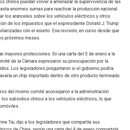
os chinos puedan volver a amenazar la supervivencia de las
asta enormes sumas para reactivar la producción nacional.
r los aranceles sobre los vehículos eléctricos y otros
sión de los impuestos que el expresidente Donald J. Trump
liarizadas con el asunto. Esa revisión, en curso desde que
 los próximos meses.
 mayores protecciones. En una carta del 5 de enero a la
omité de la Cámara expresaron su preocupación por la
dos. Los legisladores preguntaron si el gobierno podría
varía un chip importado dentro de otro producto terminado.
ros del mismo comité aconsejaron a la administración
los subsidios chinos a los vehículos eléctricos, lo que
tomóviles.
ne Tai, dijo a los legisladores que compartía sus
tricos de China, según una carta del 4 de enero compartida