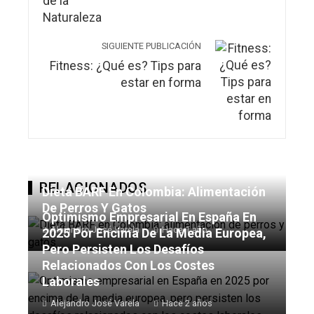
SIGUIENTE PUBLICACIÓN
Fitness: ¿Qué es? Tips para
estar en forma
RELACIONADOS
Dieta BARF En Colombia: Alimentación
De Perros Y Gatos
Optimismo Empresarial En España En
Alejandro José Varela
Hace 1 año
2025 Por Encima De La Media Europea,
Pero Persisten Los Desafíos
Relacionados Con Los Costes
Laborales
Alejandro José Varela
Hace 2 años