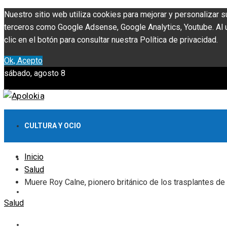
Nuestro sitio web utiliza cookies para mejorar y personalizar s
terceros como Google Adsense, Google Analytics, Youtube. Al ut
clic en el botón para consultar nuestra Política de privacidad.
Ok, Acepto
sábado, agosto 8
CULTURA Y OCIO
Inicio
INVERSIONES Y NEGOCIOS
Salud
Muere Roy Calne, pionero británico de los trasplantes de
CIENCIA Y TECNOLOGÍA
Salud
RESPONSABILIDAD SOCIAL