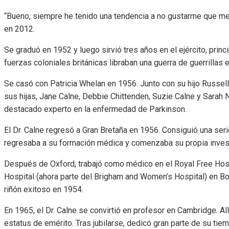
“Bueno, siempre he tenido una tendencia a no gustarme que me 
en 2012.
Se graduó en 1952 y luego sirvió tres años en el ejército, prin
fuerzas coloniales británicas libraban una guerra de guerrillas 
Se casó con Patricia Whelan en 1956. Junto con su hijo Russell, e
sus hijas, Jane Calne, Debbie Chittenden, Suzie Calne y Sarah 
destacado experto en la enfermedad de Parkinson.
El Dr. Calne regresó a Gran Bretaña en 1956. Consiguió una se
regresaba a su formación médica y comenzaba su propia invest
Después de Oxford, trabajó como médico en el Royal Free Hospi
Hospital (ahora parte del Brigham and Women’s Hospital) en Bos
riñón exitoso en 1954.
En 1965, el Dr. Calne se convirtió en profesor en Cambridge. A
estatus de emérito. Tras jubilarse, dedicó gran parte de su tiemp