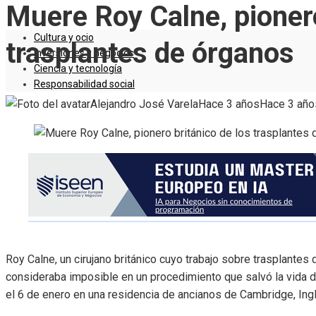
Muere Roy Calne, pionero
Cultura y ocio
trasplantes de órganos
Inversiones y negocios
Ciencia y tecnología
Responsabilidad social
Alejandro José Varela
Hace 3 años
Hace 3 año
Roy Calne, un cirujano británico cuyo trabajo sobre trasplantes
consideraba imposible en un procedimiento que salvó la vida 
el 6 de enero en una residencia de ancianos de Cambridge, Ingl