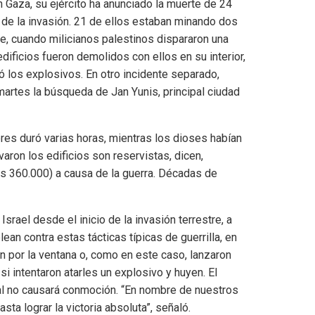
n Gaza, su ejército ha anunciado la muerte de 24
s de la invasión. 21 de ellos estaban minando dos
te, cuando milicianos palestinos dispararon una
ificios fueron demolidos con ellos en su interior,
nó los explosivos. En otro incidente separado,
martes la búsqueda de Jan Yunis, principal ciudad
veres duró varias horas, mientras los dioses habían
on los edificios son reservistas, dicen,
s 360.000) a causa de la guerra. Décadas de
rael desde el inicio de la invasión terrestre, a
ean contra estas tácticas típicas de guerrilla, en
n por la ventana o, como en este caso, lanzaron
i intentaron atarles un explosivo y huyen. El
etal no causará conmoción. “En nombre de nuestros
sta lograr la victoria absoluta”, señaló.