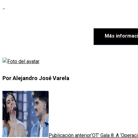
_
Más informac
Por Alejandro José Varela
Publicación anterior
‘OT’ Gala 8: A ‘Operac