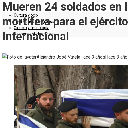
Mueren 24 soldados en l
Cultura y ocio
mortífera para el ejército
Inversiones y negocios
Ciencia y tecnología
Internacional
Responsabilidad social
Alejandro José Varela
Hace 3 años
Hace 3 año