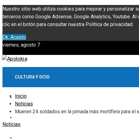
Nuestro sitio web utiliza cookies para mejorar y personalizar s
terceros como Google Adsense, Google Analytics, Youtube. Al ut
clic en el botón para consultar nuestra Política de privacidad.
Ok, Acepto
viernes, agosto 7
CULTURA Y OCIO
Inicio
INVERSIONES Y NEGOCIOS
Noticias
Mueren 24 soldados en la jornada más mortífera para el ejé
CIENCIA Y TECNOLOGÍA
Noticias
RESPONSABILIDAD SOCIAL