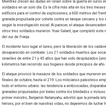
Mientras crecen las dudas en Israel sobre la guerra en curso e
soldados en un solo día. Es la cifra más alta en los tres mese
edificios para el control de explosiones, a 600 metros del fren
granada propulsada por cohete contra un tanque cercano y los ed
según la investigación inicial. Al parecer, el ataque desencade
otros tres soldados murieron. Yoav Galant, que completó este 
del sur de Franja.
El incidente tuvo lugar el lunes, pero la liberación de los cadá
desaparecido en combate. Los 21 soldados muertos que socavar
israelíes de entre 21 y 45 años que han sido desplazados (uno
kilómetros han recorrido sus hogares desde principios de año.
El ataque provocó la masacre de los soldados que murieron en Is
finales de octubre, hasta el 219. Los milicianos palestinos empl
todo el entorno urbano: las tendencia a emboscadas, disparaba
granadas propulsadas por balas contra los blindados o incluso s
primer ministro, Benjamín Netanyahu, advirtió que la jornada l
héroes, por el bien de nuestras vidas, no dejaremos de luchar ha