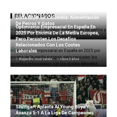
RELACIONADOS
Dieta BARF En Colombia: Alimentación
De Perros Y Gatos
Optimismo Empresarial En España En
Alejandro José Varela
Hace 1 año
2025 Por Encima De La Media Europea,
Pero Persisten Los Desafíos
Relacionados Con Los Costes
Laborales
Alejandro José Varela
Hace 2 años
Stuttgart Aplasta Al Young Boys Y
Avanza 5-1 A La Liga De Campeones