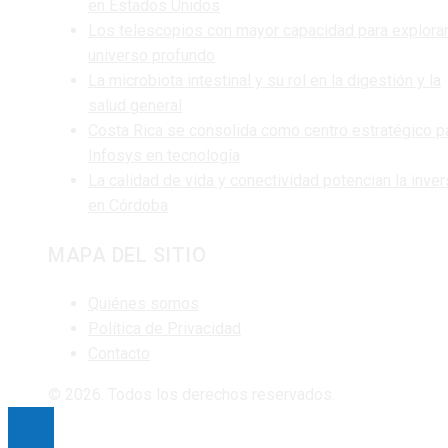
en Estados Unidos
Los telescopios con mayor capacidad para explorar
universo profundo
La microbiota intestinal y su rol en la digestión y la
salud general
Costa Rica se consolida como centro estratégico p
Infosys en tecnología
La calidad de vida y conectividad potencian la inver
en Córdoba
MAPA DEL SITIO
Quiénes somos
Política de Privacidad
Contacto
© 2026. Todos los derechos reservados.