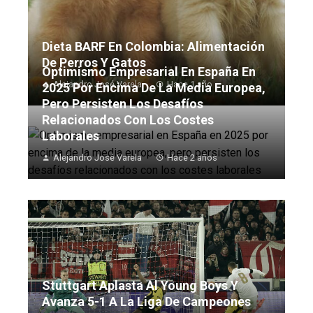
Dieta BARF En Colombia: Alimentación
De Perros Y Gatos
Optimismo Empresarial En España En
Alejandro José Varela
Hace 1 año
2025 Por Encima De La Media Europea,
Pero Persisten Los Desafíos
Relacionados Con Los Costes
Laborales
Alejandro José Varela
Hace 2 años
Stuttgart Aplasta Al Young Boys Y
Avanza 5-1 A La Liga De Campeones