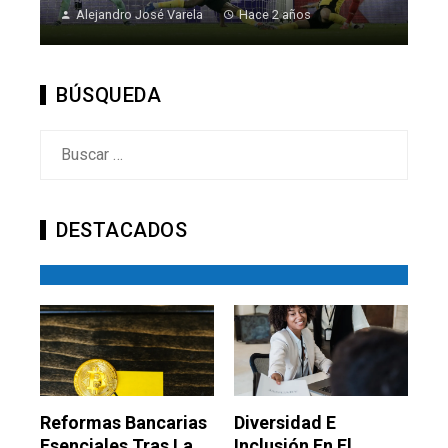
Alejandro José Varela
Hace 2 años
BÚSQUEDA
Buscar:
DESTACADOS
Reformas Bancarias
Diversidad E
Esenciales Tras La
Inclusión En El