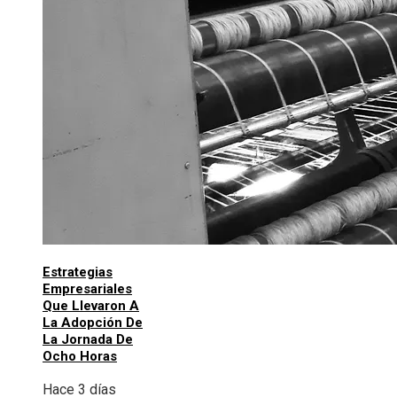
Estrategias
Empresariales
Que Llevaron A
La Adopción De
La Jornada De
Ocho Horas
Hace 3 días